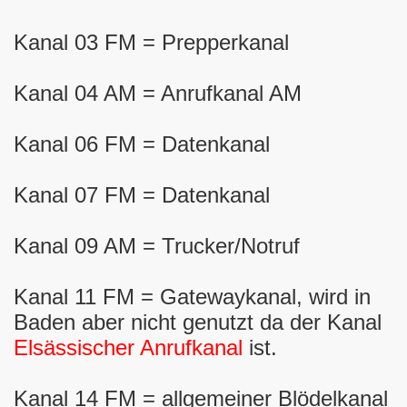
Kanal 03 FM = Prepperkanal
Kanal 04 AM = Anrufkanal AM
Kanal 06 FM = Datenkanal
Kanal 07 FM = Datenkanal
Kanal 09 AM = Trucker/Notruf
Kanal 11 FM = Gatewaykanal, wird in
Baden aber nicht genutzt da der Kanal
Elsässischer Anrufkanal
ist.
Kanal 14 FM = allgemeiner Blödelkanal